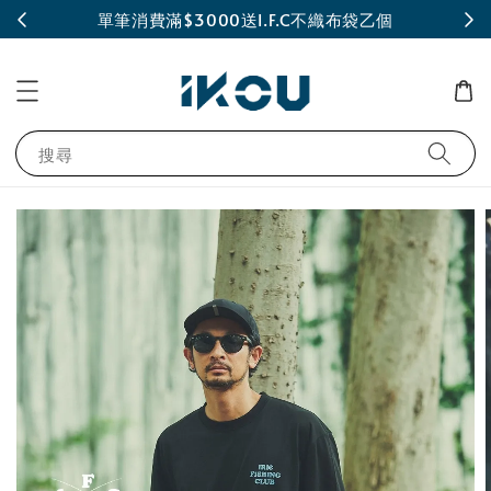
INE
單筆消費滿$3000送I.F.C不織布袋乙個
搜尋