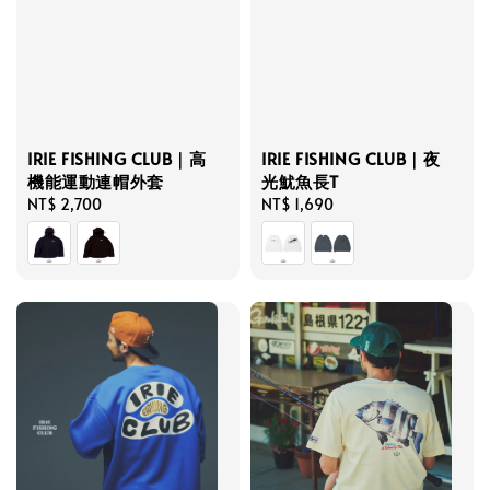
IRIE FISHING CLUB｜高
IRIE FISHING CLUB｜夜
機能運動連帽外套
光魷魚長T
Regular
NT$ 2,700
Regular
NT$ 1,690
price
price