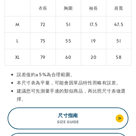
衣長
胸圍
袖長
肩寬
M
72
51
17.5
47.5
L
75
55
19
51
XL
79
60
20
58
誤差值約±5%為合理範圍。
本尺寸表為平量，可能會因單品特性而略有誤差。
建議您可先測量手邊的類似商品，再比照尺寸表做選
擇。
尺寸指南
>
SIZE GUIDE