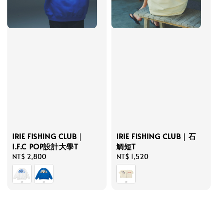
IRIE FISHING CLUB｜石
IRIE FISHING CLUB｜
鯛短T
I.F.C POP設計大學T
Regular
NT$ 1,520
Regular
NT$ 2,800
price
price