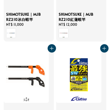
SHIMOTSUKE｜MJB
SHIMOTSUKE｜MJB
RZ210冰白蝦竿
RZ210紅蓮蝦竿
Regular
NT$ 11,000
Regular
NT$ 12,000
price
price