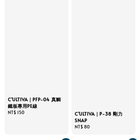
C'ULTIVA｜PFP-04 真鯛
鐵板專用PE線
Regular
NT$ 150
C'ULTIVA｜P-38 剛力
price
SNAP
Regular
NT$ 80
price