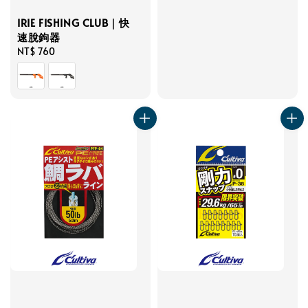
price
IRIE FISHING CLUB｜快
速脫鉤器
Regular
NT$ 760
price