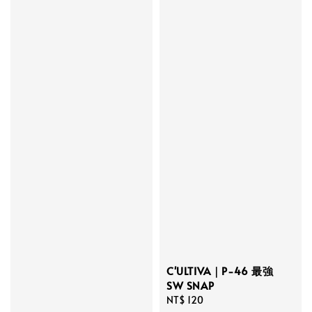
C'ULTIVA｜P-46 最強
SW SNAP
Regular
NT$ 120