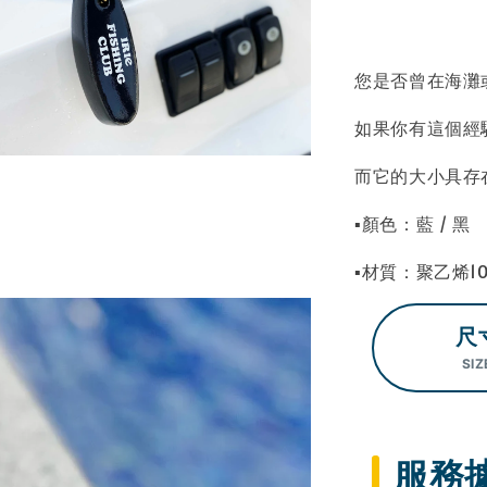
您是否曾在海灘
如果你有這個經
而它的大小具存
▪顏色：藍 / 黑
▪材質：聚乙烯1
尺
SIZ
服務