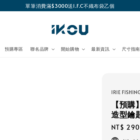
單筆消費滿$3000送I.F.C不織布袋乙個
預購專區
聯名品牌
開始購物
最新資訊
尺寸指
IRIE FISHIN
【預購】IR
造型鑰
Regular
NT$ 290
price