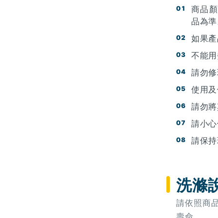
商品顏
品為準
如果產
不能用
請勿修
使用及
請勿將
請小心
請保持
洗滌
請依照商
壽命。