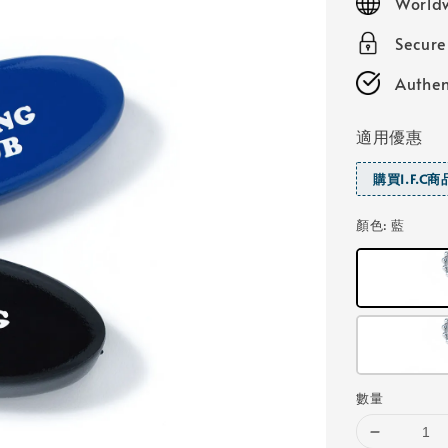
World
Secure
Authen
適用優惠
購買I.F.C
顏色
: 藍
數量