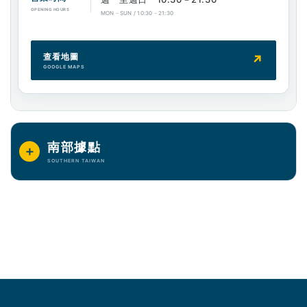
OPENING HOURS
MON－SUN / 10:30－21:30
查看地圖
↗
GOOGLE MAPS
南部據點
＋
SOUTHERN TAIWAN