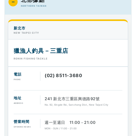
－
NORTHERN TAIWAN
新北市
NEW TAIPEI CITY
獵漁人釣具－三重店
RONIN FISHING TACKLE
電話
(02) 8511-3680
PHONE
地址
241 新北市三重區興德路92號
ADDRESS
No. 92, Xingde Rd., Sanchong Dist., New Taipei City
營業時間
週一至週日 11:00－21:00
OPENING HOURS
MON－SUN / 11:00－21:00