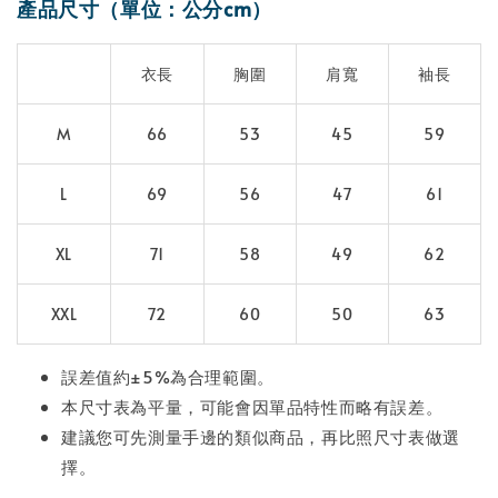
產品尺寸（單位：公分cm）
衣長
胸圍
肩寬
袖長
M
66
53
45
59
L
69
56
47
61
XL
71
58
49
62
XXL
72
60
50
63
誤差值約±5%為合理範圍。
本尺寸表為平量，可能會因單品特性而略有誤差。
建議您可先測量手邊的類似商品，再比照尺寸表做選
擇。