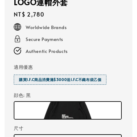
LOGO連帽外套
Regular
NT$ 2,780
price
Worldwide Brands
Secure Payments
Authentic Products
適用優惠
購買I.F.C商品消費滿$3000送I.F.C不織布袋乙個
顔色
: 黑
尺寸