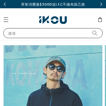
INE
單筆消費滿$3000送I.F.C不織布袋乙個
搜尋