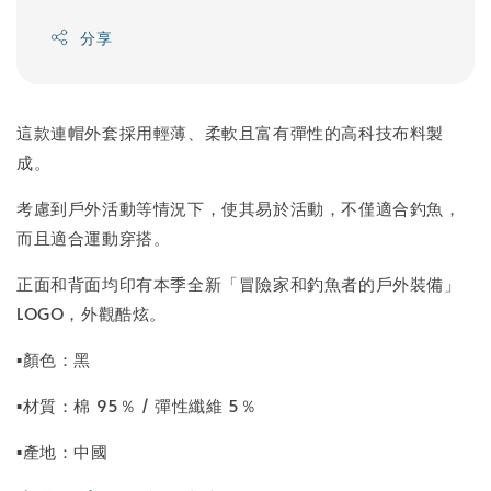
分享
這款連帽外套採用輕薄、柔軟且富有彈性的高科技布料製
成。
考慮到戶外活動等情況下，使其易於活動，不僅適合釣魚，
而且適合運動穿搭。
正面和背面均印有本季全新「冒險家和釣魚者的戶外裝備」
LOGO，外觀酷炫。
▪顏色：黑
▪材質：棉 95％ / 彈性纖維 5％
▪產地：中國