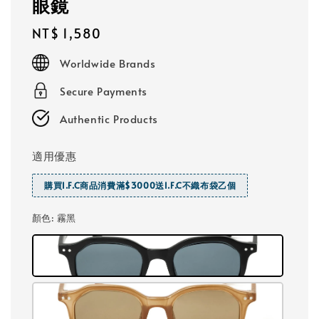
眼鏡
Regular
NT$ 1,580
price
Worldwide Brands
Secure Payments
Authentic Products
適用優惠
購買I.F.C商品消費滿$3000送I.F.C不織布袋乙個
顏色
: 霧黑