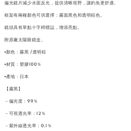
偏光鏡片減少水面反光，提供清晰視野，讓釣魚更舒適。
框架有兩種顏色可供選擇：霧面黑色和透明棕色。
鏡頭具有單點十字桿標誌，增添亮點。
附原廠太陽眼鏡盒。
▪顏色：霧黑 /透明棕
▪材質：塑膠100％
▪產地：日本
【霧黑】
－偏光度：99％
－可視透光率：12％
－紫外線透光率：0.1％