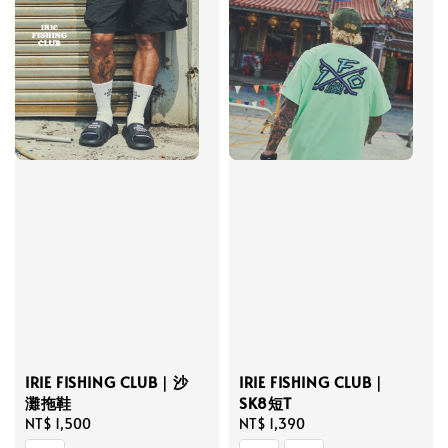
IRIE FISHING CLUB｜沙
IRIE FISHING CLUB｜
灘拖鞋
SK8短T
Regular
NT$ 1,500
Regular
NT$ 1,390
price
price