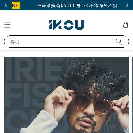
INE
單筆消費滿$3000送I.F.C不織布袋乙個
搜尋