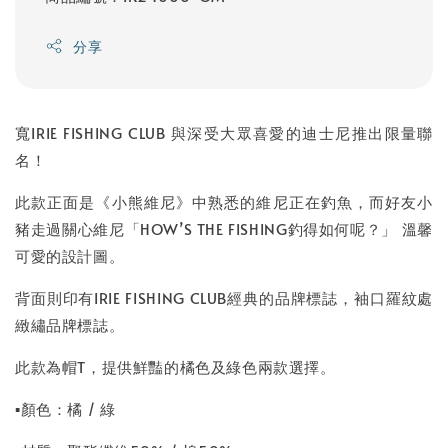
分享
寬IRIE FISHING CLUB 與深受大眾喜愛的迪士尼推出限量聯
名！
此款正面是《小熊維尼》中熟悉的維尼正在釣魚，而好友小
豬走過關心維尼「HOW’S THE FISHING釣得如何呢？」 溫馨
可愛的設計圖。
背面則印有IRIE FISHING CLUB經典的品牌標誌，袖口羅紋處
緻繡品牌標誌。
此款為帽T，提供鮮豔的橘色及綠色兩款選擇。
▪顏色：橘 / 綠