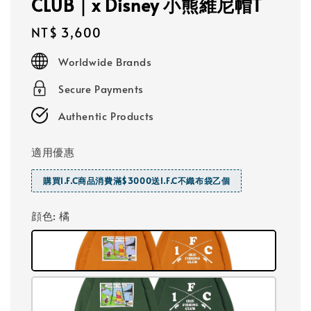
CLUB｜x Disney 小熊維尼帽T
Regular
NT$ 3,600
price
Worldwide Brands
Secure Payments
Authentic Products
適用優惠
購買I.F.C商品消費滿$3000送I.F.C不織布袋乙個
顔色
: 橘