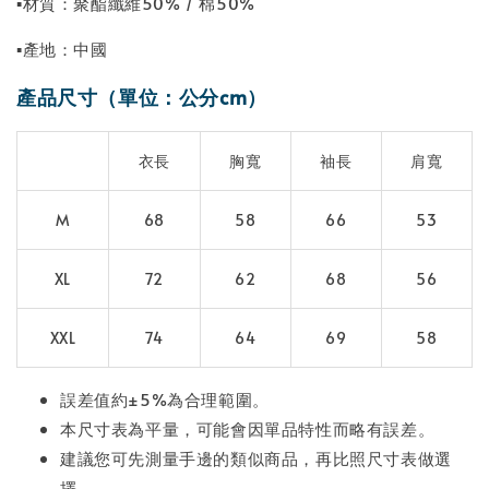
▪材質：聚酯纖維50% / 棉50%
▪產地：中國
產品尺寸（單位：公分cm）
衣長
胸寬
袖長
肩寬
M
68
58
66
53
XL
72
62
68
56
XXL
74
64
69
58
誤差值約±5%為合理範圍。
本尺寸表為平量，可能會因單品特性而略有誤差。
建議您可先測量手邊的類似商品，再比照尺寸表做選
擇。