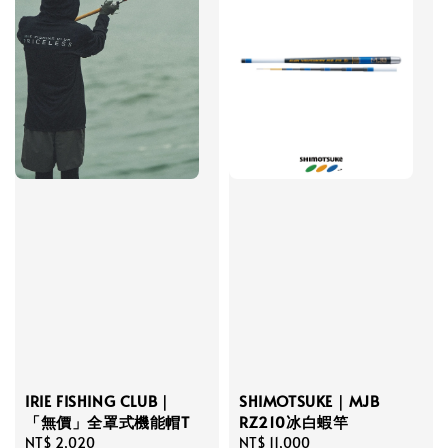
IRIE FISHING CLUB｜
SHIMOTSUKE｜MJB
「無價」全罩式機能帽T
RZ210冰白蝦竿
Regular
NT$ 2,020
Regular
NT$ 11,000