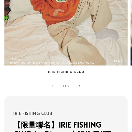
1
/
9
IRIE FISHING CLUB
【限量聯名】IRIE FISHING