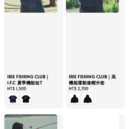
IRIE FISHING CLUB｜
IRIE FISHING CLUB｜高
I.F.C 夏季機能短T
機能運動連帽外套
Regular
NT$ 1,500
Regular
NT$ 2,700
price
price