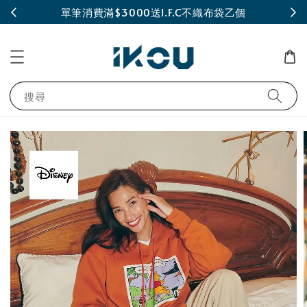
INE
單筆消費滿$3000送I.F.C不織布袋乙個
搜尋