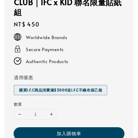
CLUB｜IFC x KID 聯名限量貼紙
組
Regular
NT$ 450
price
Worldwide Brands
Secure Payments
Authentic Products
適用優惠
購買I.F.C商品消費滿$3000送I.F.C不織布袋乙個
數量
加入購物車