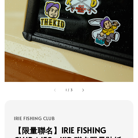
1
/
3
IRIE FISHING CLUB
【限量聯名】IRIE FISHING