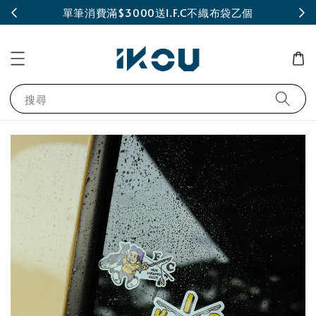
INE
單筆消費滿$3000送I.F.C不織布袋乙個
搜尋