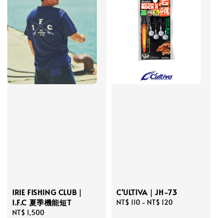
C'ULTIVA｜JH-73
IRIE FISHING CLUB｜
I.F.C 夏季機能短T
Regular
NT$ 110
-
NT$ 120
price
Regular
NT$ 1,500