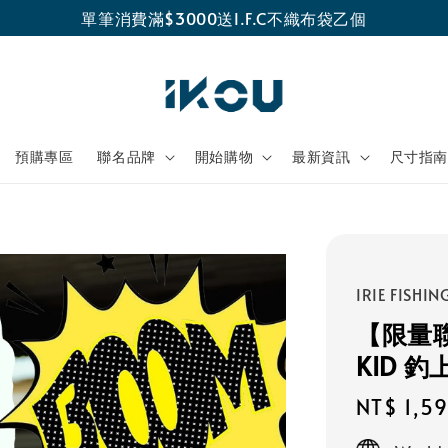
單筆消費滿$3000送I.F.C不織布袋乙個
預購專區
聯名品牌
開始購物
最新資訊
尺寸指
IRIE FISHIN
【限量聯名
KID 
Regular
NT$ 1,5
price