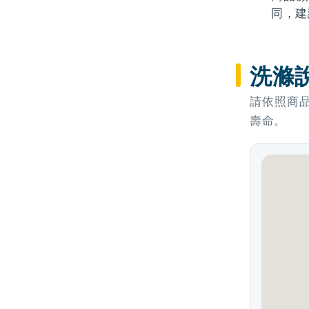
同，建
洗滌
請依照商
壽命。