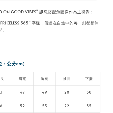
ED ON GOOD VIBES” 訊息搭配魚圖像作為主視覺；
7 PRICELESS 365” 字樣，傳達在自然中的每一刻都是無
間。
位：公分cm）
衣長
肩寬
胸寬
袖長
下擺
73
47
49
20
50
76
52
53
22
55