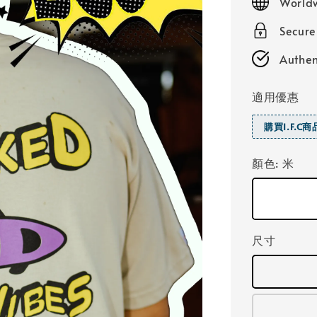
World
Secure
Authen
適用優惠
購買I.F.C
顏色
: 米
尺寸