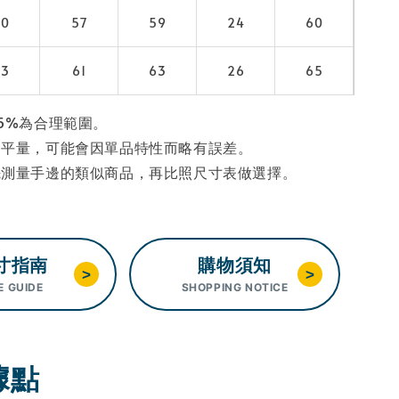
80
57
59
24
60
83
61
63
26
65
5%為合理範圍。
為平量，可能會因單品特性而略有誤差。
先測量手邊的類似商品，再比照尺寸表做選擇。
寸指南
購物須知
>
>
E GUIDE
SHOPPING NOTICE
據點