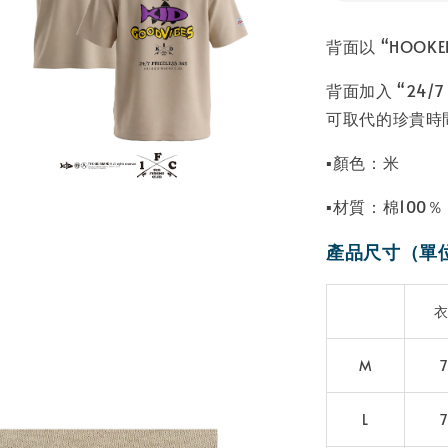
背面以 “HOOK
背面加入 “24/
可取代的珍貴時
▪顏色：米
▪材質：棉100％
產品尺寸（單
M
L