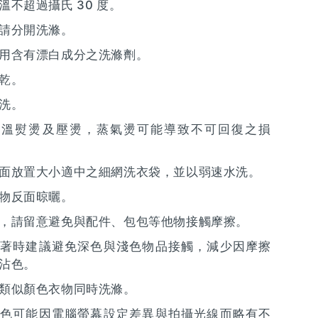
溫不超過攝氏 30 度。
請分開洗滌。
用含有漂白成分之洗滌劑。
乾。
洗。
低溫熨燙及壓燙，蒸氣燙可能導致不可回復之損
面放置大小適中之細網洗衣袋，並以弱速水洗。
物反面晾曬。
，請留意避免與配件、包包等他物接觸摩擦。
著時建議避免深色與淺色物品接觸，減少因摩擦
沾色。
類似顏色衣物同時洗滌。
色可能因電腦螢幕設定差異與拍攝光線而略有不