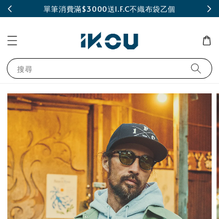
INE
單筆消費滿$3000送I.F.C不織布袋乙個
搜尋