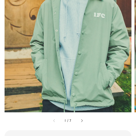
1
/
7