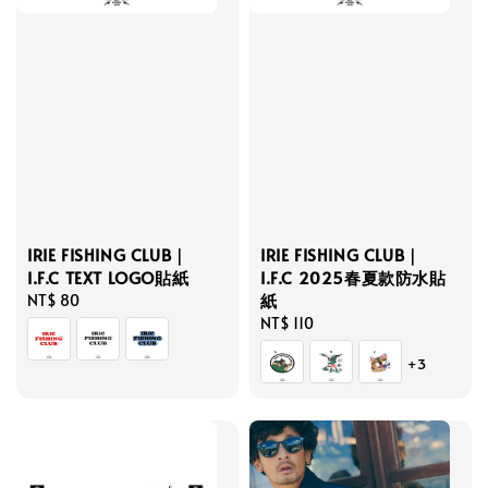
IRIE FISHING CLUB｜
IRIE FISHING CLUB｜
I.F.C TEXT LOGO貼紙
I.F.C 2025春夏款防水貼
紙
Regular
NT$ 80
price
Regular
NT$ 110
price
+3