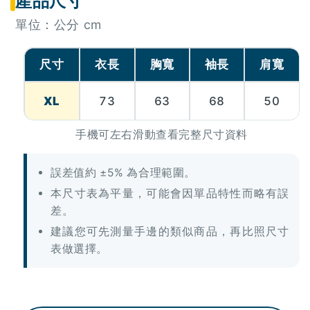
產品尺寸
單位：公分 cm
尺寸
衣長
胸寬
袖長
肩寬
XL
73
63
68
50
手機可左右滑動查看完整尺寸資料
誤差值約 ±5% 為合理範圍。
本尺寸表為平量，可能會因單品特性而略有誤
差。
建議您可先測量手邊的類似商品，再比照尺寸
表做選擇。