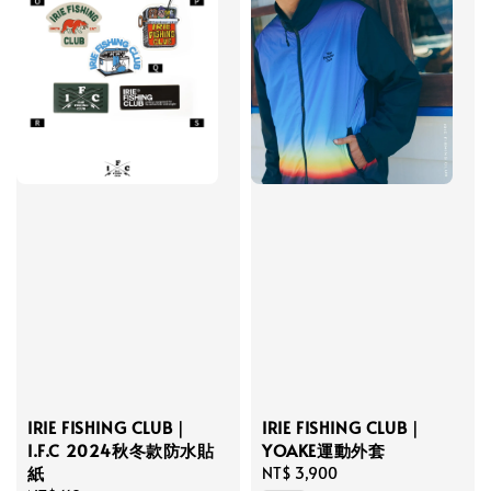
IRIE FISHING CLUB｜
IRIE FISHING CLUB｜
YOAKE運動外套
I.F.C 2024秋冬款防水貼
紙
Regular
NT$ 3,900