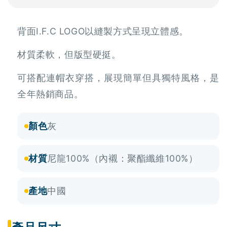
背面I.F.C LOGO以縫製方式呈現立體感。
材質柔軟，但版型硬挺。
可搭配連帽衣穿搭，展現簡單但具獨特風格，是
全年熱銷商品。
顏色
灰
材質
尼龍100%（內襯：聚酯纖維100%）
產地
中國