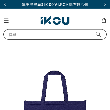
INE
單筆消費滿$3000送I.F.C不織布袋乙個
搜尋