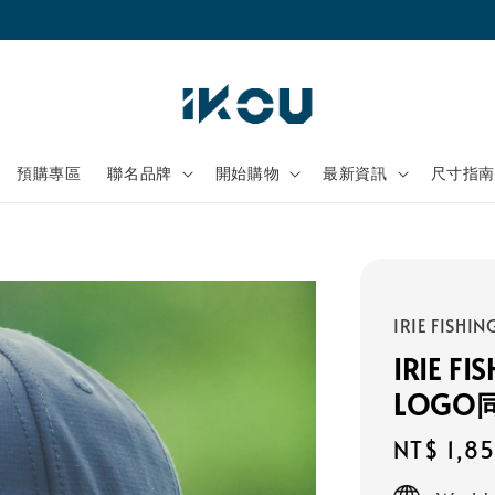
單筆消費滿$3000送I.F.C不織布袋乙個
預購專區
聯名品牌
開始購物
最新資訊
尺寸指
IRIE FISHIN
IRIE F
LOGO
Regular
NT$ 1,8
price