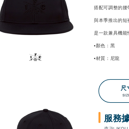
搭配可調整的腰
與本季推出的短
是一款兼具機能
▪顏色：黑
▪材質：尼龍
尺
SIZ
服務
查詢 IK