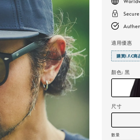
World
Secure
Authen
適用優惠
購買I.F.C
顏色
: 黑
尺寸
數量