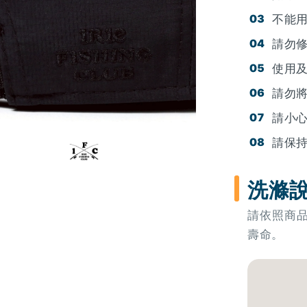
不能
請勿
使用
請勿
請小
請保
洗滌
請依照商
壽命。