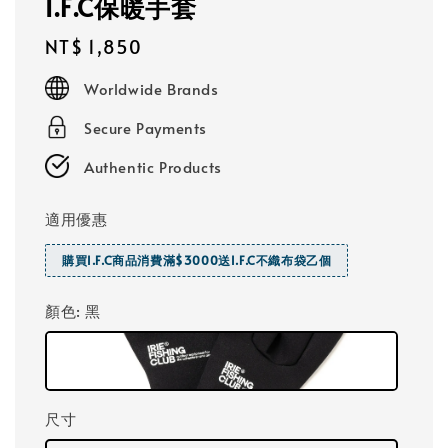
I.F.C保暖手套
Regular
NT$ 1,850
price
Worldwide Brands
Secure Payments
Authentic Products
適用優惠
購買I.F.C商品消費滿$3000送I.F.C不織布袋乙個
顏色
: 黑
尺寸