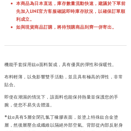
本商品
為日本直送，
庫存數量流動快速，
建議於下單前
先加入LINE官方客服確認即時庫存狀況，以確保訂單順
利成立。
如與現貨商品訂購，將待預購商品到齊一併寄出。
機能手套採用鈦α面料製成，具有優異的彈性和保暖性。
布料輕薄，以免影響雙手活動，並且具有極高的彈性，非常
貼合。
即使在潮濕的情況下，該面料也能保持熱量並保護您的手
腕，使您不易失去體溫。
*鈦α具有5層全閉孔氯丁橡膠表面，並塗上特殊鈦合金塗
層，然後層壓合成纖維以隔絕外部空氣。背部從內部反射身