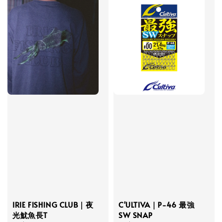
C'ULTIVA｜P-46 最強
IRIE FISHING CLUB｜夜
SW SNAP
光魷魚長T