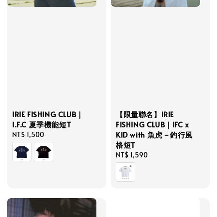
IRIE FISHING CLUB｜
【限量聯名】IRIE
I.F.C 夏季機能短T
FISHING CLUB｜IFC x
KID with 魚虎－釣行風
Regular
NT$ 1,500
格短T
price
Regular
NT$ 1,590
price