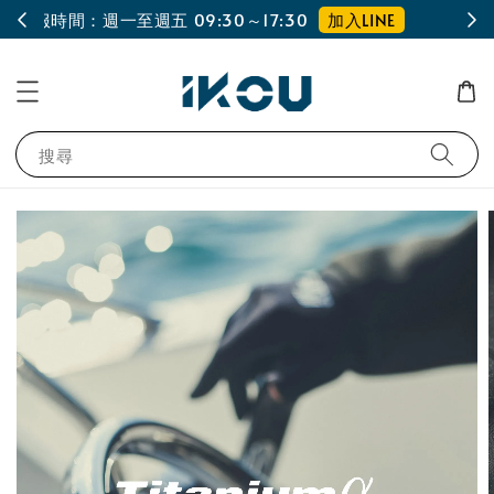
INE
單筆消費滿$3000送I.F.C不織布袋乙個
搜尋