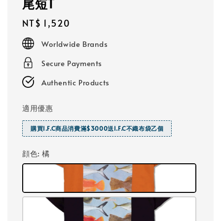
尾短T
Regular
NT$ 1,520
price
Worldwide Brands
Secure Payments
Authentic Products
適用優惠
購買I.F.C商品消費滿$3000送I.F.C不織布袋乙個
顔色
: 橘