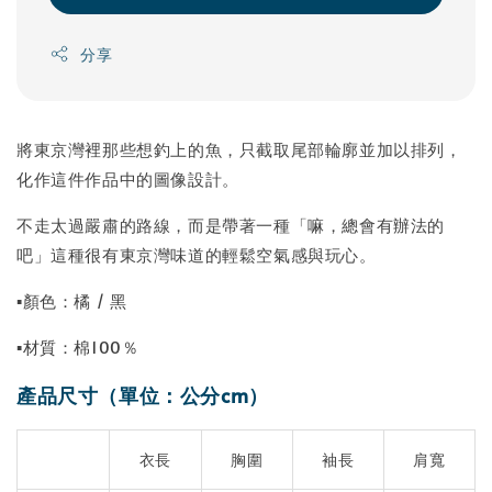
分享
將東京灣裡那些想釣上的魚，只截取尾部輪廓並加以排列，
化作這件作品中的圖像設計。
不走太過嚴肅的路線，而是帶著一種「嘛，總會有辦法的
吧」這種很有東京灣味道的輕鬆空氣感與玩心。
▪顏色：橘 / 黑
▪材質：棉100％
產品尺寸（單位：公分cm）
衣長
胸圍
袖長
肩寬