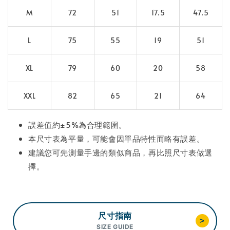
M
72
51
17.5
47.5
L
75
55
19
51
XL
79
60
20
58
XXL
82
65
21
64
誤差值約±5%為合理範圍。
本尺寸表為平量，可能會因單品特性而略有誤差。
建議您可先測量手邊的類似商品，再比照尺寸表做選
擇。
尺寸指南
>
SIZE GUIDE