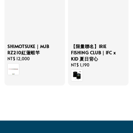
【限量聯名】IRIE
SHIMOTSUKE｜MJB
FISHING CLUB｜IFC x
RZ210紅蓮蝦竿
KID 夏日背心
Regular
NT$ 12,000
Regular
NT$ 1,190
price
price