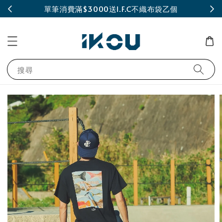
INE
單筆消費滿$3000送I.F.C不織布袋乙個
搜尋