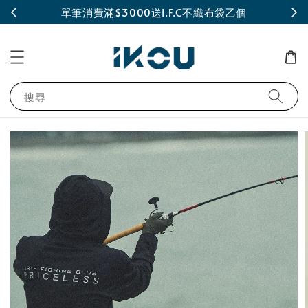
INE
單筆消費滿$3000送I.F.C不織布袋乙個
搜尋