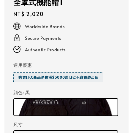
全罩式機能帽T
Regular
NT$ 2,020
price
Worldwide Brands
Secure Payments
Authentic Products
適用優惠
購買I.F.C商品消費滿$3000送I.F.C不織布袋乙個
顔色
: 黑
尺寸