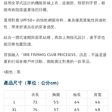
採用全罩式設計的機能長袖上衣，從臉部、頸部到手臂，都
能有效阻擋盛夏強烈日曬。
選用對應 UPF50+ 的快乾網眼布料，兼具優異透氣性與速乾
性，帶來舒適自在的穿著感受。
結合一體式連帽與面罩結構，再加上拇指孔設計，連手背也
能完整包覆防護。
背面融入「IRIE FISHING CLUB PRICELESS」訊息，不論是盛
夏釣行或各種戶外活動，都能廣泛對應的一款單品。
▪顏色：黑
產品尺寸（單位：公分cm）
衣長
胸圍
袖長
肩寬
L
72
55
64
46
XL
74
57
65
48