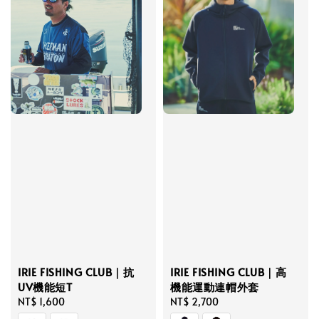
IRIE FISHING CLUB｜抗
IRIE FISHING CLUB｜高
UV機能短T
機能運動連帽外套
Regular
NT$ 1,600
Regular
NT$ 2,700
price
price