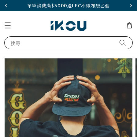
INE
單筆消費滿$3000送I.F.C不織布袋乙個
搜尋