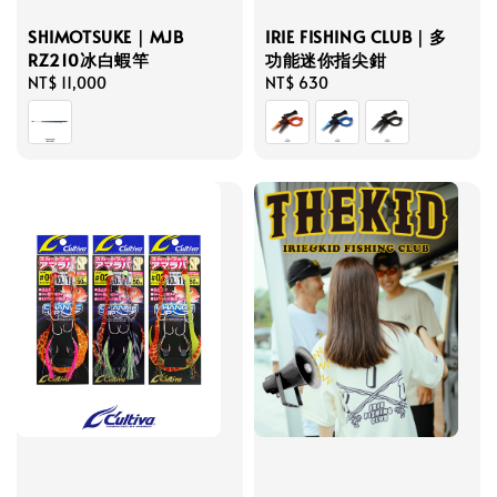
IRIE FISHING CLUB｜多
SHIMOTSUKE｜MJB
功能迷你指尖鉗
RZ210冰白蝦竿
Regular
NT$ 630
Regular
NT$ 11,000
price
price