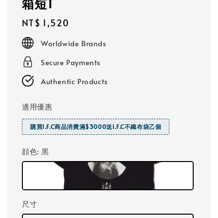
箱短T
Regular
NT$ 1,520
price
Worldwide Brands
Secure Payments
Authentic Products
適用優惠
購買I.F.C商品消費滿$3000送I.F.C不織布袋乙個
顔色
: 黑
尺寸