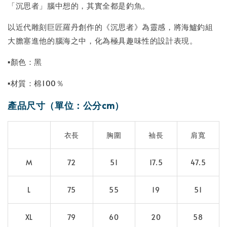
「沉思者」腦中想的，其實全都是釣魚。
以近代雕刻巨匠羅丹創作的《沉思者》為靈感，將海鱸釣組
大膽塞進他的腦海之中，化為極具趣味性的設計表現。
▪顏色：黑
▪材質：棉100％
產品尺寸（單位：公分cm）
衣長
胸圍
袖長
肩寬
M
72
51
17.5
47.5
L
75
55
19
51
XL
79
60
20
58