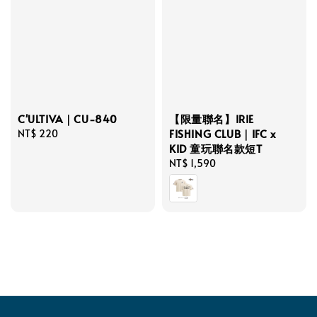
C'ULTIVA｜CU-840
【限量聯名】IRIE
FISHING CLUB｜IFC x
Regular
NT$ 220
KID 童玩聯名款短T
price
Regular
NT$ 1,590
price