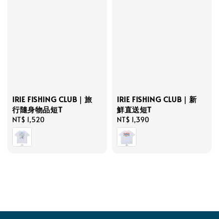
IRIE FISHING CLUB｜旅
IRIE FISHING CLUB｜新
行隨身物品短T
鮮直送短T
Regular
NT$ 1,520
Regular
NT$ 1,390
price
price