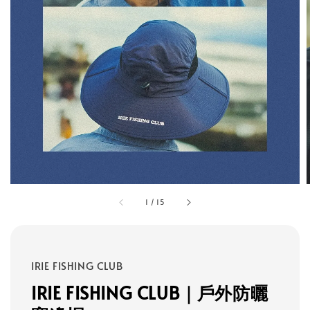
1
/
15
IRIE FISHING CLUB
IRIE FISHING CLUB｜戶外防曬