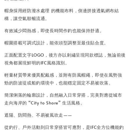
帽身採用經防潑水處理 的機能布料，側邊拼接透氣網布結
構，讓空氣順暢流通。
有效減少悶熱感，即使長時間作釣也能保持舒適。
帽圍搭載可調式設計，能依頭型調整至最佳貼合度。
正面配置文字LOGO，後方亦以刺繡呈現同款標誌，無論前後
視角都展現鮮明的IFC風格識別。
輕量材質帶來優異配戴感，並附有防風帽繩，即使在風勢強
勁的防波堤或船釣環境中，也能穩定固定不易被吹落。
簡潔俐落的輪廓設計，自然融入日常穿搭，完美對應從城市
走向海岸的 “City to Shore” 生活風格。
遮陽、防悶熱、不易被風吹走——
從釣行、戶外活動到日常穿搭皆可應對，是IFC全方位機能釣