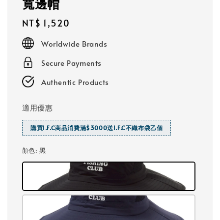
寬邊帽
Regular
NT$ 1,520
price
Worldwide Brands
Secure Payments
Authentic Products
適用優惠
購買I.F.C商品消費滿$3000送I.F.C不織布袋乙個
顏色
: 黑