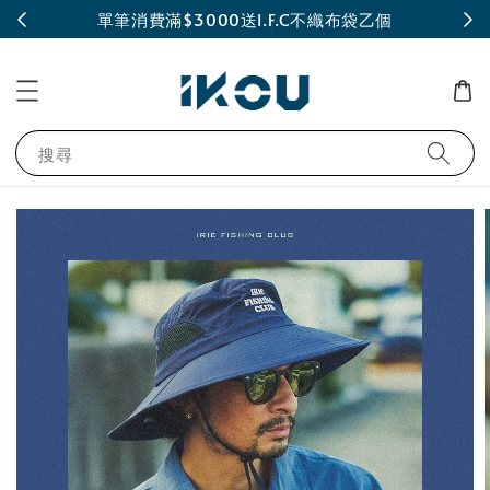
INE
單筆消費滿$3000送I.F.C不織布袋乙個
搜尋