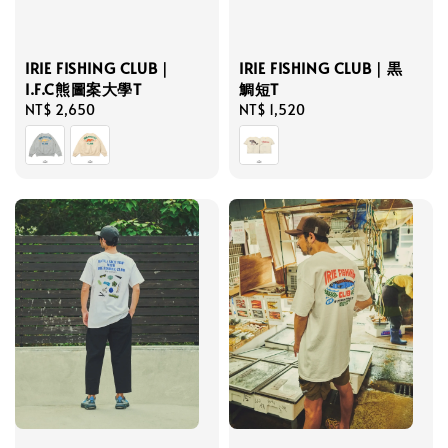
IRIE FISHING CLUB｜黒
IRIE FISHING CLUB｜
鯛短T
I.F.C熊圖案大學T
Regular
NT$ 1,520
Regular
NT$ 2,650
price
price