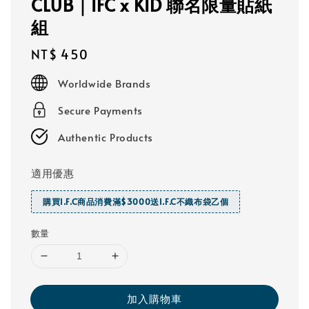
CLUB｜IFC x KID 聯名限量貼紙
組
Regular
NT$ 450
price
Worldwide Brands
Secure Payments
Authentic Products
適用優惠
購買I.F.C商品消費滿$3000送I.F.C不織布袋乙個
數量
加入購物車