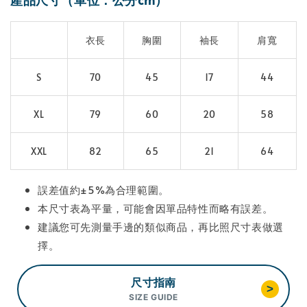
衣長
胸圍
袖長
肩寬
S
70
45
17
44
XL
79
60
20
58
XXL
82
65
21
64
誤差值約±5%為合理範圍。
本尺寸表為平量，可能會因單品特性而略有誤差。
建議您可先測量手邊的類似商品，再比照尺寸表做選
擇。
尺寸指南
>
SIZE GUIDE