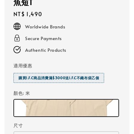
魚短T
Regular
NT$ 1,490
price
Worldwide Brands
Secure Payments
Authentic Products
適用優惠
購買I.F.C商品消費滿$3000送I.F.C不織布袋乙個
顏色
: 米
尺寸