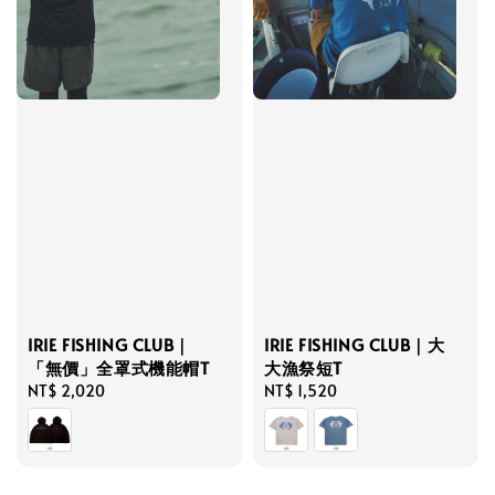
IRIE FISHING CLUB｜
IRIE FISHING CLUB｜大
「無價」全罩式機能帽T
大漁祭短T
Regular
NT$ 2,020
Regular
NT$ 1,520
price
price