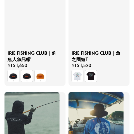
IRIE FISHING CLUB｜釣
IRIE FISHING CLUB｜魚
魚人魚訊帽
之圈短T
Regular
NT$ 1,650
Regular
NT$ 1,520
price
price