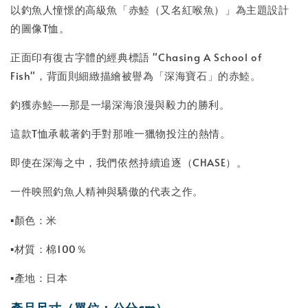
以釣魚人憧憬的高級魚「赤鯥（又名紅喉魚）」為主題設計
的圖像T恤。
正面印有復古字體的經典標語 "Chasing A School of
Fish"，背面則細緻描繪被譽為「深海寶石」的赤鯥。
釣獲赤鯥──那是一場深海浪漫與毅力的勝利。
這款T恤承載著釣手對那唯一獵物投注的熱情。
即使在深海之中，我們依然持續追逐（CHASE）。
一件映照釣魚人精神與驕傲的代表之作。
▪顏色：米
▪材質：棉100％
▪產地：日本
產品尺寸（單位：公分cm）