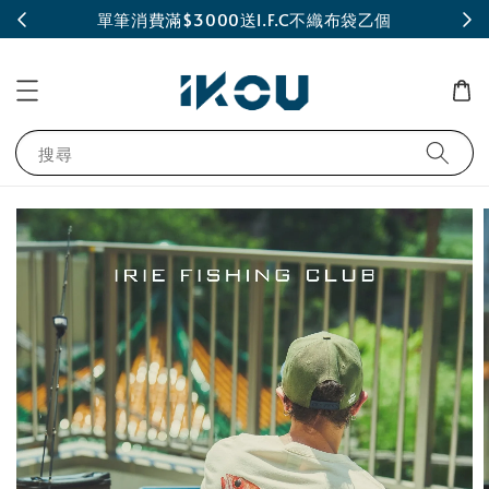
INE
單筆消費滿$3000送I.F.C不織布袋乙個
搜尋